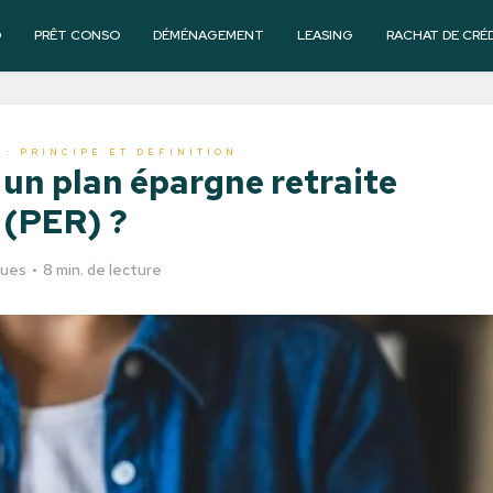
O
PRÊT CONSO
DÉMÉNAGEMENT
LEASING
RACHAT DE CRÉ
 : PRINCIPE ET DÉFINITION
un plan épargne retraite
(PER) ?
vues
8 min. de lecture