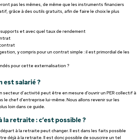
seront pas les mêmes, de même que les instruments financiers
if, grâce à des outils gratuits, afin de faire le choix le plus
isupports et avec quel taux de rendement
ontrat
 contrat
tion, y compris pour un contrat simple : il est primordial de les
andés pour cette externalisation ?
est salarié ?
 secteur d’activité peut être en mesure d’ouvrir un PER collectif à
as le chef d’entreprise lui-même. Nous allons revenir sur les
lus loin dans ce guide.
a retraite : c’est possible ?
épart à la retraite peut changer. Il est dans les faits possible
re déjà à la retraite. Il est donc possible de souscrire un tel