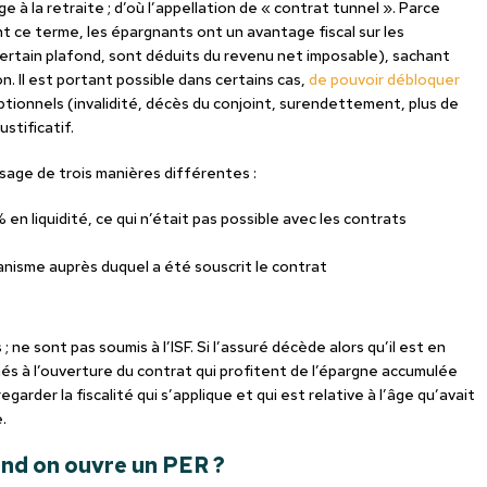
à la retraite ; d’où l’appellation de « contrat tunnel ». Parce
nt ce terme, les épargnants ont un avantage fiscal sur les
rtain plafond, sont déduits du revenu net imposable), sachant
ion. Il est portant possible dans certains cas,
de pouvoir débloquer
ptionnels (invalidité, décès du conjoint, surendettement, plus de
stificatif.
isage de trois manières différentes :
 en liquidité, ce qui n’était pas possible avec les contrats
anisme auprès duquel a été souscrit le contrat
 ne sont pas soumis à l’ISF. Si l’assuré décède alors qu’il est en
nés à l’ouverture du contrat qui profitent de l’épargne accumulée
garder la fiscalité qui s’applique et qui est relative à l’âge qu’avait
.
uand on ouvre un PER ?