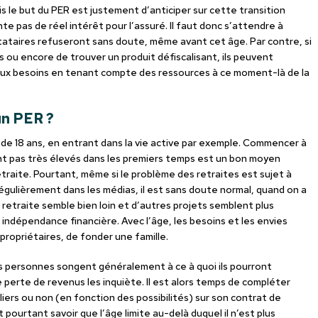
is le but du PER est justement d’anticiper sur cette transition
nte pas de réel intérêt pour l’assuré. Il faut donc s’attendre à
stataires refuseront sans doute, même avant cet âge. Par contre, si
 ou encore de trouver un produit défiscalisant, ils peuvent
s aux besoins en tenant compte des ressources à ce moment-là de la
 un PER ?
tir de 18 ans, en entrant dans la vie active par exemple. Commencer à
t pas très élevés dans les premiers temps est un bon moyen
etraite. Pourtant, même si le problème des retraites est sujet à
gulièrement dans les médias, il est sans doute normal, quand on a
la retraite semble bien loin et d’autres projets semblent plus
indépendance financière. Avec l’âge, les besoins et les envies
propriétaires, de fonder une famille.
es personnes songent généralement à ce à quoi ils pourront
perte de revenus les inquiète. Il est alors temps de compléter
ers ou non (en fonction des possibilités) sur son contrat de
t pourtant savoir que l’âge limite au-delà duquel il n’est plus