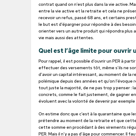
contrat quand on n’est plus dans la vie active. Ma
entre la vie active et la retraite et cela ne prése
recevoir un refus, passé 68 ans, et certains pre
le but est d’épargner pour répondre à des besoins
orienter vers un autre produit qui répondra plu
vie mais aussi des attentes.
Quel est l’âge limite pour ouvrir
Pour rappel, il est possible d’ouvrir un PER à par
effectuer des versements tôt, même s’ils ne son
d’avoir un capital intéressant, au moment de la r
polémique depuis des années et qu’on l’évoque ré
tout juste la majorité, de ne pas trop y penser : 
concrets, comme le fait justement, de gagner en 
évoluent avec la volonté de devenir par exemple 
On estime donc que c’est à la quarantaine que l
prétendre au moment de la retraite et que cette 
cette somme en procédant à des virements réguli
PER. Mais il n’y a pas d’âge pour commencer. Il fau