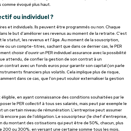
ns comme évoqué plus haut.
ctif ou individuel ?
ires et individuels. Ils peuvent être programmés ou non. Chaque
ns le but d’améliorer ses revenus au moment de la retraite. C’est
t le statut, les revenus et l’âge. Au moment de la souscription,
vie ou un compte-titres, sachant que dans ce dernier cas, le PER
t choisir d’ouvrir un PER individuel assurance avec la possibilité
sque attendu, de confier la gestion de son contrat à un
un contrat avec un fonds euros pour garantir son capital (on parle
ruments financiers plus volatils. Cela implique plus de risque,
amment dans ce cas, que l’on peut vouloir externaliser la gestion
est éligible, en ayant connaissance des conditions souhaitées par le
oposer le PER collectif à tous ses salariés, mais peut par exemple le
nt un certain niveau de rémunération. L’entreprise peut assumer
à encore pas de l’obligation. Le souscripteur (le chef d’entreprise,
ion du montant des cotisations qui peut être de 50%, chacun, plus
e 200 ou 300%, en versant une certaine somme tous les mois,