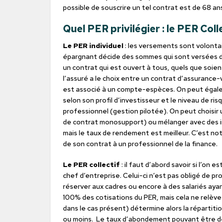
possible de souscrire un tel contrat est de 68 a
Quel PER privilégier : le PER Colle
Le PER individuel
: les versements sont volonta
épargnant décide des sommes qui sont versées da
un contrat qui est ouvert à tous, quels que soien
l’assuré a le choix entre un contrat d’assurance-
est associé à un compte-espèces. On peut égalemen
selon son profil d’investisseur et le niveau de ri
professionnel (gestion pilotée). On peut choisir 
de contrat monosupport) ou mélanger avec des inst
mais le taux de rendement est meilleur. C’est not
de son contrat à un professionnel de la finance.
Le PER collectif
: il faut d’abord savoir si l’on 
chef d’entreprise. Celui-ci n’est pas obligé de pr
réserver aux cadres ou encore à des salariés aya
100% des cotisations du PER, mais cela ne relève l
dans le cas présent) détermine alors la répartit
ou moins. Le taux d’abondement pouvant être d