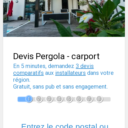
Devis Pergola - carport
En 5 minutes, demandez
3 devis
comparatifs
aux
installateurs
dans votre
région.
Gratuit, sans pub et sans engagement.
1
2
3
4
5
6
7
8
Entrez le code postal ou