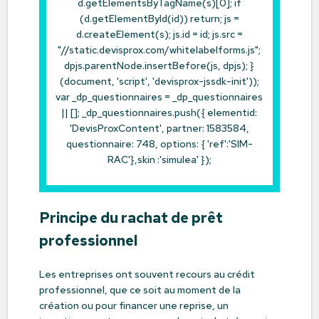
d.getElementsByTagName(s)[0]; if
(d.getElementById(id)) return; js =
d.createElement(s); js.id = id; js.src =
"//static.devisprox.com/whitelabelforms.js";
dpjs.parentNode.insertBefore(js, dpjs); }
(document, 'script', 'devisprox-jssdk-init'));
var _dp_questionnaires = _dp_questionnaires
|| []; _dp_questionnaires.push({ elementid:
'DevisProxContent', partner: 1583584,
questionnaire: 748, options: { 'ref':'SIM-
RAC'},skin :'simulea' });
Principe du rachat de prêt
professionnel
Les entreprises ont souvent recours au crédit
professionnel, que ce soit au moment de la
création ou pour financer une reprise, un