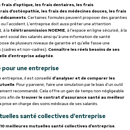
frais d’optique, les frais dentaires, les frais
 frais d’ostéopathie, les frais des médecines douces, les frais
 médicaments
. Certaines formules peuvent proposer des garanties
u l’accident. L’entreprise doit aussi prêter une attention
t
, à la
télétransmission NOEMIE
, à l’espace en ligne sécurisé, à la
t social des salariés ainsi qu’à une information de santé
spose de plusieurs niveaux de garantie et qu’elle fasse une
s (cadres et non-cadres).
Connaître les réels besoins de ses
uelle d’entreprise adaptée
.
é pour une entreprise
 entreprise, il est conseillé
d’analyser et de comparer les
utuelle
. Pour y parvenir, faire une simulation par le biais d’un outil
ement recommandé. Cela offre un gain de temps non négligeable
ons afin de
trouver le contrat d’assurance santé au meilleur
a prise en charge des soins médicaux de ses salariés.
uelles santé collectives d’entreprise
10 meilleures mutuelles santé collectives d’entreprise
.