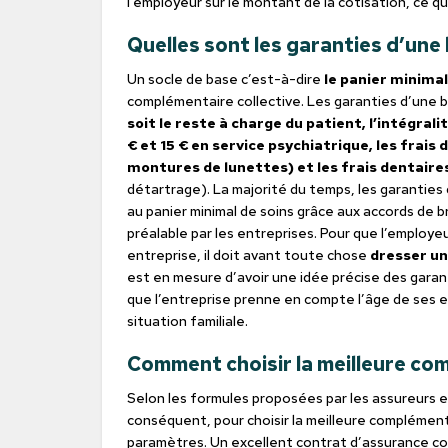
l’employeur sur le montant de la cotisation, ce q
Quelles sont les garanties d’une
Un socle de base c’est-à-dire
le panier minimal
complémentaire collective. Les garanties d’une 
soit le reste à charge du patient, l’intégrali
€ et 15 € en service psychiatrique, les frai
montures de lunettes) et les frais dentaire
détartrage). La majorité du temps, les garantie
au panier minimal de soins grâce aux accords de 
préalable par les entreprises. Pour que l’employeu
entreprise, il doit avant toute chose
dresser un
est en mesure d’avoir une idée précise des garant
que l’entreprise prenne en compte l’âge de ses em
situation familiale.
Comment choisir la meilleure co
Selon les formules proposées par les assureurs e
conséquent, pour choisir la meilleure complémenta
paramètres. Un excellent contrat d’assurance coll