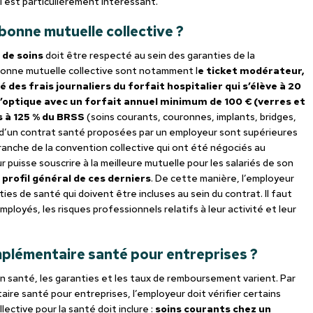
ui est particulièrement intéressant.
 bonne mutuelle collective ?
 de soins
doit être respecté au sein des garanties de la
bonne mutuelle collective sont notamment l
e ticket modérateur,
té des frais journaliers du forfait hospitalier qui s’élève à 20
s d’optique avec un forfait annuel minimum de 100 € (verres et
s à 125 % du BRSS
(soins courants, couronnes, implants, bridges,
s d’un contrat santé proposées par un employeur sont supérieures
branche de la convention collective qui ont été négociés au
r puisse souscrire à la meilleure mutuelle pour les salariés de son
 profil général de ces derniers
. De cette manière, l’employeur
ies de santé qui doivent être incluses au sein du contrat. Il faut
ployés, les risques professionnels relatifs à leur activité et leur
mplémentaire santé pour entreprises ?
n santé, les garanties et les taux de remboursement varient. Par
ire santé pour entreprises, l’employeur doit vérifier certains
ective pour la santé doit inclure :
soins courants chez un