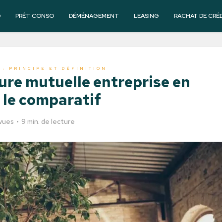
O
PRÊT CONSO
DÉMÉNAGEMENT
LEASING
RACHAT DE CRÉ
 : PRINCIPE ET DÉFINITION
eure mutuelle entreprise en
: le comparatif
vues
9 min. de lecture