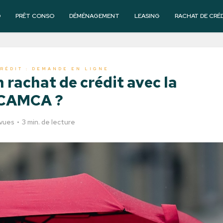
O
PRÊT CONSO
DÉMÉNAGEMENT
LEASING
RACHAT DE CRÉ
RÉDIT : DEMANDE EN LIGNE
 rachat de crédit avec la
CAMCA ?
vues
3 min. de lecture