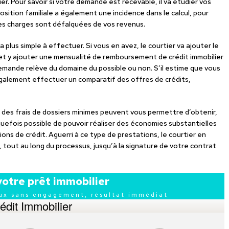
er. Pour savoir si votre demande est recevable, il va étudier vos
osition familiale a également une incidence dans le calcul, pour
 les charges sont défalquées de vos revenus.
ra plus simple à effectuer. Si vous en avez, le courtier va ajouter le
et y ajouter une mensualité de remboursement de crédit immobilier
demande relève du domaine du possible ou non. S’il estime que vous
 également effectuer un comparatif des offres de crédits,
 des frais de dossiers minimes peuvent vous permettre d’obtenir,
lquefois possible de pouvoir réaliser des économies substantielles
ons de crédit. Aguerri à ce type de prestations, le courtier en
 tout au long du processus, jusqu’à la signature de votre contrat
votre prêt immobilier
aux sans engagement, résultat immédiat