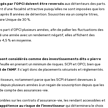
agés par l’OPCI doivent être reversés
aux détenteurs des parts.
nt d’une fiscalité attractive puisqu’elles ne sont imposées que lors
 après 8 années de détention. Souscrites via un compte titres,
ire Unique de 30 %.
s part d’OPCI plusieurs années, afin de pallier les fluctuations des
ré une année avec un rendement négatif, elles affichent des
de 4,5 % en moyenne.
 sont considérés comme des investissements dits « pierre
euille en prenant un minimum de risques. SCPI et OPCI, bien que
 de l’AMF
. Il s’agit donc de placements sécurisés et réglementés.
estisseurs, notamment parce que les SCPI étaient devenues à
 depuis plusieurs années à un regain de souscription depuis que les
s de compte des assurances-vie.
ibles sur les contrats d’assurance-vie, les rendant accessibles et
’appétence au risque de l’investisseur
qui déterminera le choix