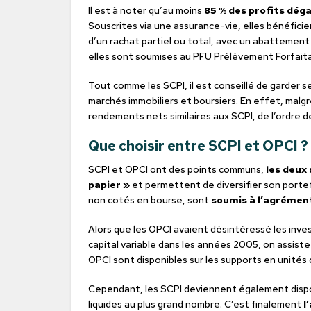
Il est à noter qu’au moins
85 % des profits dég
Souscrites via une assurance-vie, elles bénéficie
d’un rachat partiel ou total, avec un abattement
elles sont soumises au PFU Prélèvement Forfaita
Tout comme les SCPI, il est conseillé de garder se
marchés immobiliers et boursiers. En effet, malg
rendements nets similaires aux SCPI, de l’ordre 
Que choisir entre SCPI et OPCI ?
SCPI et OPCI ont des points communs,
les deux
papier »
et permettent de diversifier son portef
non cotés en bourse, sont
soumis à l’agrément
Alors que les OPCI avaient désintéressé les inv
capital variable dans les années 2005, on assiste
OPCI sont disponibles sur les supports en unité
Cependant, les SCPI deviennent également dispon
liquides au plus grand nombre. C’est finalement
l