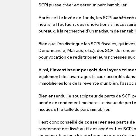
SCPI puisse créer et gérer un parc immobilier.
Après cette levée de fonds, les SCPI
achètent 
neufs, effectuent des rénovations si nécessair
bureaux, à la recherche d’un maximum de rentabil
Bien que l’on distingue les SCPI fiscales, qui inves
Denormandie, Malraux, etc.), des SCPI de rendeme
pour vocation de redistribuer leurs richesses aux
Ainsi,
l’investisseur perçoit des loyers trime
également des avantages fiscaux accordés dans le 
immobilières lors de la revente d’un bien, l’asso
Bien entendu, le souscripteur de parts de SCPI p
année de rendement moindre. Le risque de pertes 
risques et la taille du parc immobilier.
Il est donc conseillé de
conserver ses parts de
rendement net lissé au fil des années. Les SCPI
moyenne. Bien que les performances passées ne 