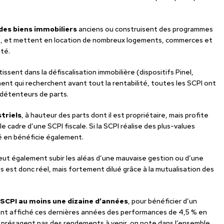
des biens immobiliers
anciens ou construisent des programmes
e, et mettent en location de nombreux logements, commerces et
ité.
tissent dans la défiscalisation immobilière (dispositifs Pinel,
nt qui recherchent avant tout la rentabilité, toutes les SCPI ont
 détenteurs de parts.
striels
, à hauteur des parts dont il est propriétaire, mais profite
cadre d’une SCPI fiscale. Si la SCPI réalise des plus-values
cié en bénéficie également.
eut également subir les aléas d’une mauvaise gestion ou d’une
est donc réel, mais fortement dilué grâce à la mutualisation des
 SCPI au moins une dizaine d’années
, pour bénéficier d’un
 ont affiché ces dernières années des performances de 4,5 % en
présagent pas des rendements à venir, on note dans l’ensemble