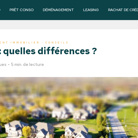
O
PRÊT CONSO
DÉMÉNAGEMENT
LEASING
RACHAT DE CRÉ
ENT IMMOBILIER : CONSEILS
: quelles différences ?
vues
5 min. de lecture