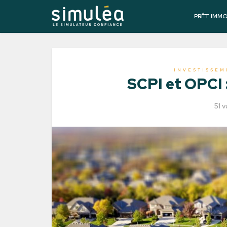
PRÊT IMM
INVESTISSEM
SCPI et OPCI 
51 