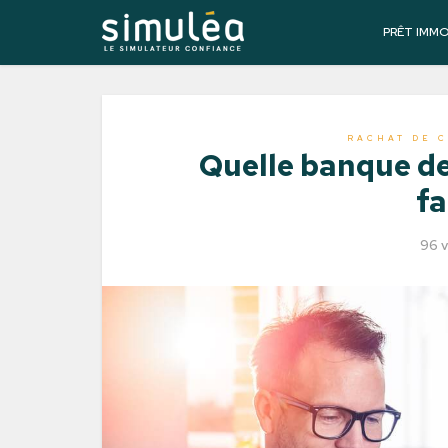
PRÊT IMM
RACHAT DE C
Quelle banque de
fa
96 