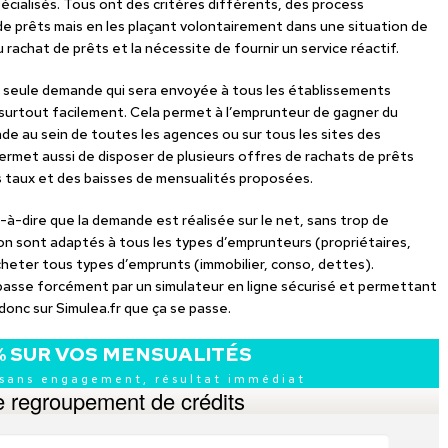
cialisés. Tous ont des critères différents, des process
e prêts mais en les plaçant volontairement dans une situation de
 rachat de prêts et la nécessite de fournir un service réactif.
 seule demande qui sera envoyée à tous les établissements
surtout facilement. Cela permet à l’emprunteur de gagner du
de au sein de toutes les agences ou sur tous les sites des
permet aussi de disposer de plusieurs offres de rachats de prêts
s taux et des baisses de mensualités proposées.
t-à-dire que la demande est réalisée sur le net, sans trop de
ion sont adaptés à tous les types d’emprunteurs (propriétaires,
heter tous types d’emprunts (immobilier, conso, dettes).
asse forcément par un simulateur en ligne sécurisé et permettant
donc sur Simulea.fr que ça se passe.
% SUR VOS MENSUALITÉS
 sans engagement, résultat immédiat