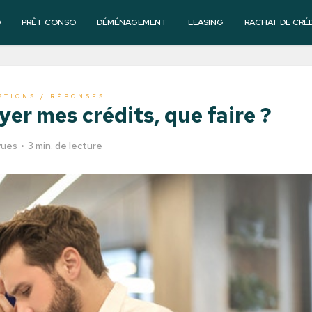
O
PRÊT CONSO
DÉMÉNAGEMENT
LEASING
RACHAT DE CRÉ
STIONS / RÉPONSES
yer mes crédits, que faire ?
vues
3 min. de lecture