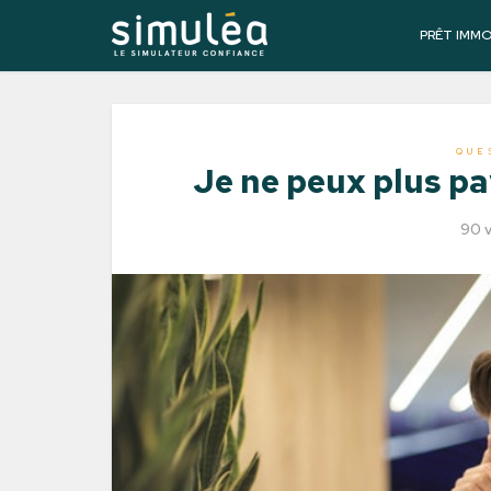
PRÊT IMM
QUE
Je ne peux plus pa
90 